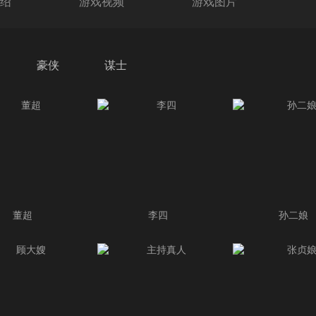
绍
游戏视频
游戏图片
豪侠
谋士
董超
李四
孙二娘