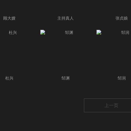
顾大嫂
主持真人
张贞娘
杜兴
邹渊
邹润
上一页