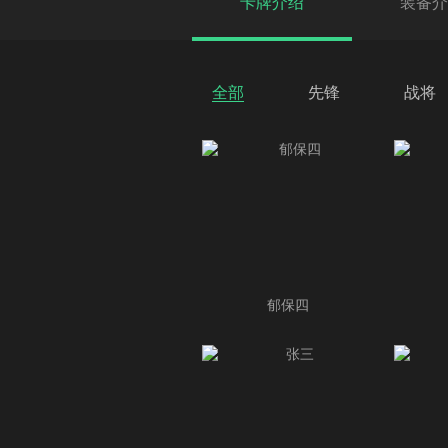
卡牌介绍
装备介
全部
先锋
战将
郁保四