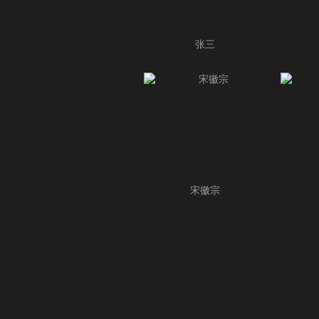
张三
宋徽宗